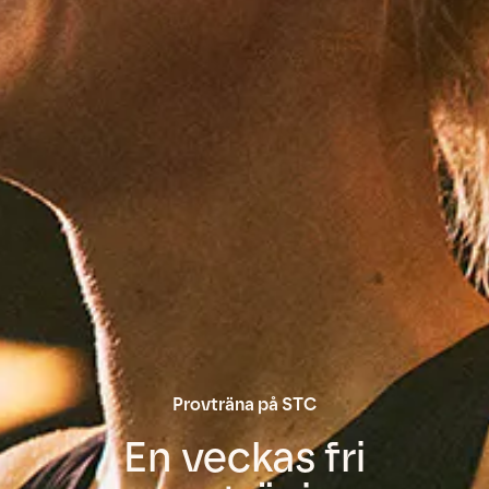
Provträna på STC
En veckas
fri