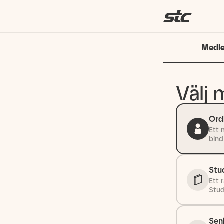
Medl
Välj
Ord
Ett 
bind
Stu
Ett 
Stude
Sen