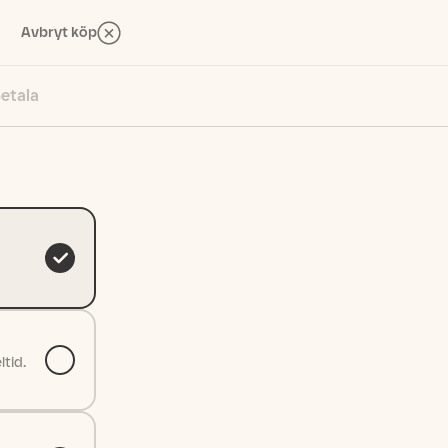
Avbryt köp
etala
tid.