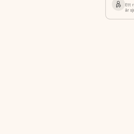
Ett 
är sj