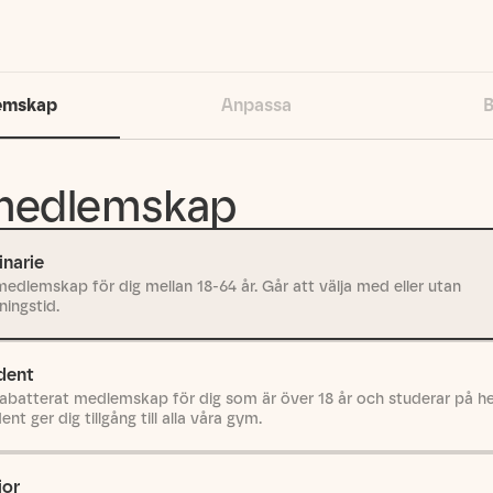
emskap
Anpassa
B
 medlemskap
inarie
medlemskap för dig mellan 18-64 år. Går att välja med eller utan
ningstid.
dent
rabatterat medlemskap för dig som är över 18 år och studerar på hel
nt ger dig tillgång till alla våra gym.
ior