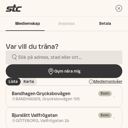
Medlemskap
Anpassa
Betala
Var vill du träna?
Gym nära mig
Lista
Karta
Medlemsnivåer
Bandhagen Grycksbovägen
Basic
BANDHAGEN, Grycksbovägen 105
Bjurslätt Vallfrögatan
Basic
GÖTEBORG, Vallfrögatan 26