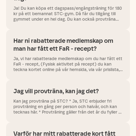
Ja! Du kan köpa ett dagspass/engångsträning för 180
kr på ett bemannat STC-gym. Då får du tillgång till
gymmet under en hel dag. Du kan också provträna
gratis i en vecka. registrera din provträningsvecka här.
Testa STC…
Har ni rabatterade medlemskap om
man har fått ett FaR - recept?
Ja, vi har rabatterade medlemskap om du har fått ett
FaR - recept, (Fysisk aktivitet på recept) du kan
teckna kortet online på vår hemsida, via vår prislista,
scrolla till FaR. Du skickar sen in en bild på ditt FaR -…
Jag vill provträna, kan jag det?
Kan jag provträna på STC? * Ja, STC erbjuder fri
provträning en gång per person och halvår, och kan
tecknas här. * Provträning gäller från det år du fyller 10
år Vem kan provträna och vilka åldersregler gäller? *
10–16…
Varför har mitt rabatterade kort fått