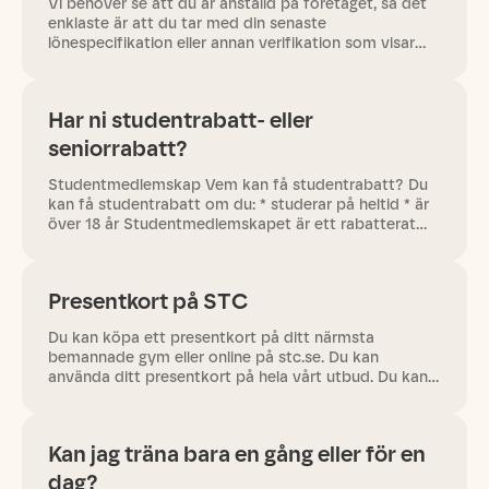
Vi behöver se att du är anställd på företaget, så det
enklaste är att du tar med din senaste
lönespecifikation eller annan verifikation som visar
var du är anställd och kommer in till oss på märmaste
bemannade Gym, du…
Har ni studentrabatt- eller
seniorrabatt?
Studentmedlemskap Vem kan få studentrabatt? Du
kan få studentrabatt om du: * studerar på heltid * är
över 18 år Studentmedlemskapet är ett rabatterat
Platinum-medlemskap och ger tillgång till alla STC:s
gym. Observera:…
Presentkort på STC
Du kan köpa ett presentkort på ditt närmsta
bemannade gym eller online på stc.se. Du kan
använda ditt presentkort på hela vårt utbud. Du kan
till exempel använda det när du tecknar ett
medlemskap, om du vill köpa…
Kan jag träna bara en gång eller för en
dag?