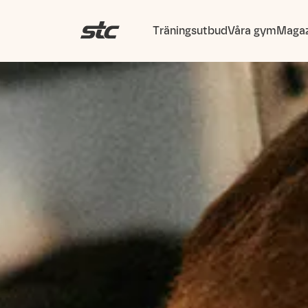
Träningsutbud
Våra gym
Magaz