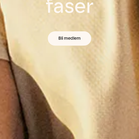
faser
Bli medlem