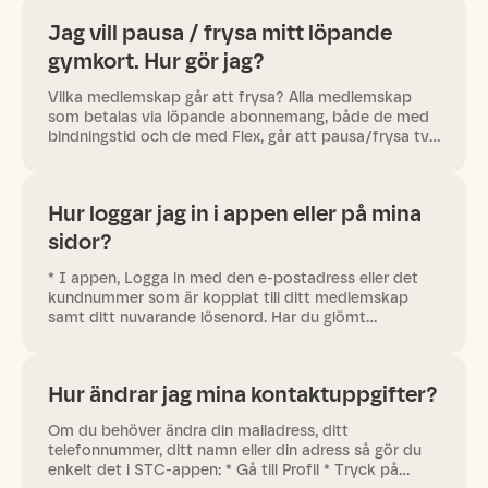
Jag vill pausa / frysa mitt löpande
gymkort. Hur gör jag?
Vilka medlemskap går att frysa? Alla medlemskap
som betalas via löpande abonnemang, både de med
bindningstid och de med Flex, går att pausa/frysa två
månader per kalenderår, mot en frysavgift om fn. 200
kr. Kontantkort…
Hur loggar jag in i appen eller på mina
sidor?
* I appen, Logga in med den e-postadress eller det
kundnummer som är kopplat till ditt medlemskap
samt ditt nuvarande lösenord. Har du glömt
lösenordet? Tryck på "Glömt ditt lösenord" och följ
stegen vid logga in…
Hur ändrar jag mina kontaktuppgifter?
Om du behöver ändra din mailadress, ditt
telefonnummer, ditt namn eller din adress så gör du
enkelt det i STC-appen: * Gå till Profil * Tryck på