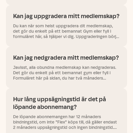
Personuppgifter * Tryck på Ändra * Uppdatera adress
eller telefonnummer *…
Kan jag uppgradera mitt medlemskap?
Du kan när som helst uppgradera dit medlemskap,
det gör du enkelt på ett bemannat Gym eller fyll i
formuläret här, så hjälper vi dig. Uppgraderingen börjar
gälla omgående från att ett nytt avtal skrivs på. Kom
ihåg att…
Kan jag nedgradera mitt medlemskap?
Javisst, alla obundna medlemskap kan nedgraderas.
Det gör du enkelt på ett bemannat gym eller fyll i
Formuläret här på sidan, du har två månaders
uppsägningstid på ditt nuvarande abonnemang. Vill
du se våra priser? Kika…
Hur lång uppsägningstid är det på
löpande abonnemang?
De löpande abonnemangen har 12 månaders
bindningstid, om inte ”Flex” köps till, då gäller endast
2 månaders uppsägningstid och ingen bindningstid.
Efter dessa 12 månader, som du binder dig till att