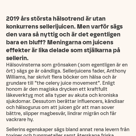
2019 års största hälsotrend är utan
konkurrens sellerijuicen. Men varför sägs
den vara så nyttig och är det egentligen
bara en bluff? Meningarna om juicens
effekter är lika delade som stjälkarna på
sellerin.
Hälsovinsterna som grönsaken (som egentligen är en
ört) sägs ge är oändliga. Sellerjuicens fader, Anthony
Williams, har skrivit flera böcker om hälsa och är
grundare till ”the celery juice movement”. Enligt
honom är den magiska drycken ett kraftfullt
läkeverktyg mot alla typer av akuta och kroniska
sjukdomar. Dessutom berättar influencers, kändisar
och hälsogurus om att juicen gör att man sover
bättre, slipper magbesvär, lindrar migrän och får
vackrare hy.
Sellerins egenskaper sägs bland annat rena levern från
toxiner och tungmetaller samt återskapa friska