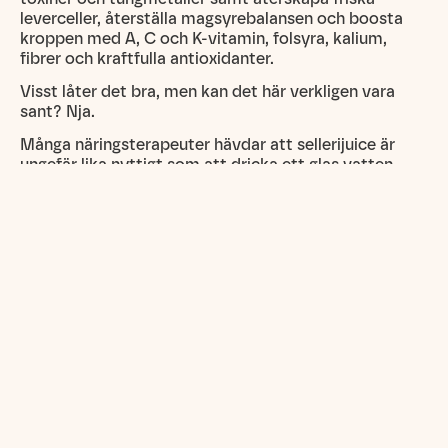
leverceller, återställa magsyrebalansen och boosta
kroppen med A, C och K-vitamin, folsyra, kalium,
fibrer och kraftfulla antioxidanter.
Visst låter det bra, men kan det här verkligen vara
sant? Nja.
Många näringsterapeuter hävdar att sellerijuice är
ungefär lika nyttigt som att dricka ett glas vatten
med lite gurka, alltså ingenting som gör underverk för
din hälsa. Och om man tittar på det faktiska
näringsinnehållet i en selleri består den av 95% vatten.
Men om juicen gör att du känner dig friskare, piggare
och gladare – drick på för tusen! Forskningen på
sellerjuicens effekter på hälsan är tveksamma, men
placeboeffekten är det inte.
Så hur gör du den där sellerijuicen egentligen? Det är
lätt som en plätt och kräver bara en ingrediens,
selleri! Köp ett knippe ekologisk selleri, skölj och skär
av roten. Sedan är det bara att köra ner sellerin i en
juicer eller råsaftcentrifug. Har du inte det går det lika
bra att använda en mixer, men då behöver du sila