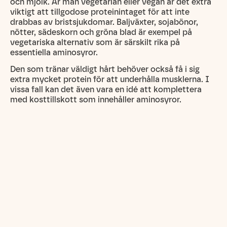
och mjölk. Är man vegetarian eller vegan är det extra
viktigt att tillgodose proteinintaget för att inte
drabbas av bristsjukdomar. Baljväxter, sojabönor,
nötter, sädeskorn och gröna blad är exempel på
vegetariska alternativ som är särskilt rika på
essentiella aminosyror.
Den som tränar väldigt hårt behöver också få i sig
extra mycket protein för att underhålla musklerna. I
vissa fall kan det även vara en idé att komplettera
med kosttillskott som innehåller aminosyror.
Kroppens proteiner består av långa kedjor med
sammankopplade aminosyror, som alla bidrar på olika
sätt för att ge proteinet dess specifika egenskaper
och understödja dess funktion i kroppen.
Aminosyror
**Glutamin och Arginin
**Aminosyror som är särskilt viktiga för
muskeluppbyggnaden och immunförsvaret. De
främjar även sårläkning och förbättrar hjärnans