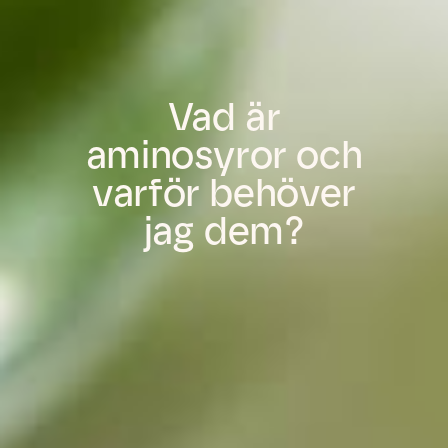
Vad är
aminosyror och
varför behöver
jag dem?