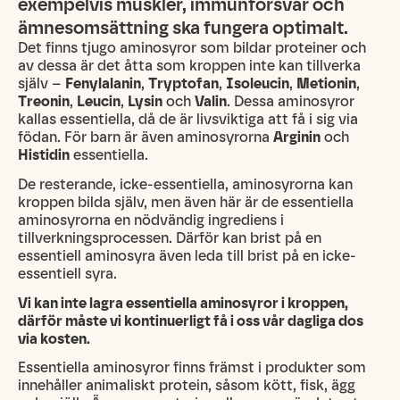
exempelvis muskler, immunförsvar och
ämnesomsättning ska fungera optimalt.
Det finns tjugo aminosyror som bildar proteiner och
av dessa är det åtta som kroppen inte kan tillverka
själv –
Fenylalanin
,
Tryptofan
,
Isoleucin
,
Metionin
,
Treonin
,
Leucin
,
Lysin
och
Valin
. Dessa aminosyror
kallas essentiella, då de är livsviktiga att få i sig via
födan. För barn är även aminosyrorna
Arginin
och
Histidin
essentiella.
De resterande, icke-essentiella, aminosyrorna kan
kroppen bilda själv, men även här är de essentiella
aminosyrorna en nödvändig ingrediens i
tillverkningsprocessen. Därför kan brist på en
essentiell aminosyra även leda till brist på en icke-
essentiell syra.
Vi kan inte lagra essentiella aminosyror i kroppen,
därför måste vi kontinuerligt få i oss vår dagliga dos
via kosten.
Essentiella aminosyror finns främst i produkter som
innehåller animaliskt protein, såsom kött, fisk, ägg