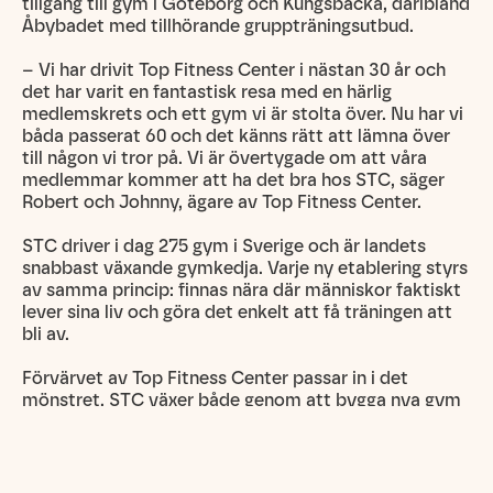
tillgång till gym i Göteborg och Kungsbacka, däribland
Åbybadet med tillhörande gruppträningsutbud.
– Vi har drivit Top Fitness Center i nästan 30 år och
det har varit en fantastisk resa med en härlig
medlemskrets och ett gym vi är stolta över. Nu har vi
båda passerat 60 och det känns rätt att lämna över
till någon vi tror på. Vi är övertygade om att våra
medlemmar kommer att ha det bra hos STC, säger
Robert och Johnny, ägare av Top Fitness Center.
STC driver i dag 275 gym i Sverige och är landets
snabbast växande gymkedja. Varje ny etablering styrs
av samma princip: finnas nära där människor faktiskt
lever sina liv och göra det enkelt att få träningen att
bli av.
Förvärvet av Top Fitness Center passar in i det
mönstret. STC växer både genom att bygga nya gym
och genom att förvärva etablerade verksamheter
som redan fyller en funktion i sitt område. Det senare
är ett medvetet val: ett gym med en befintlig
medlemsbas och en lokal förankring är redan en del