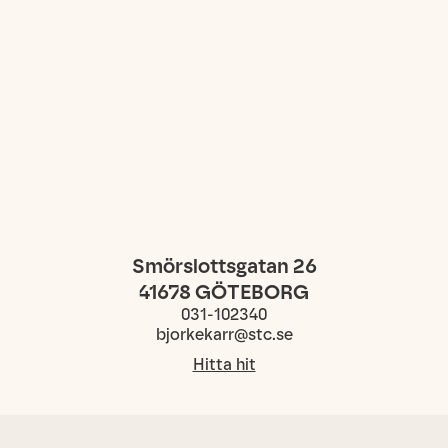
Smörslottsgatan 26
41678
GÖTEBORG
031-102340
bjorkekarr@stc.se
Hitta hit