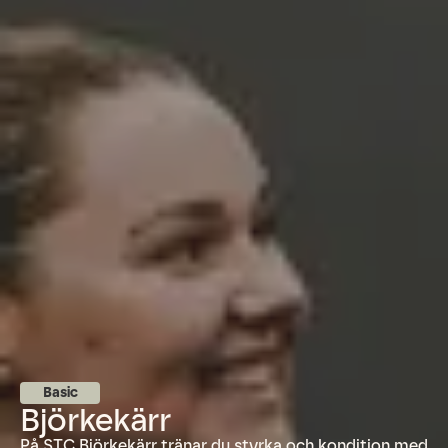
Basic
Björkekärr
På STC Björkekärr tränar du styrka och kondition med