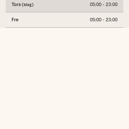
Tors
05:00 - 23:00
(idag)
Fre
05:00 - 23:00
Lör
05:00 - 23:00
Sön
05:00 - 23:00
Utbud
Gymträning
Cyklar