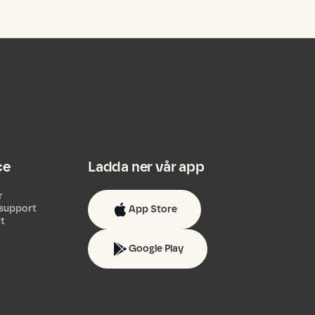
ce
Ladda ner vår app
r
support
App Store
tt
Google Play