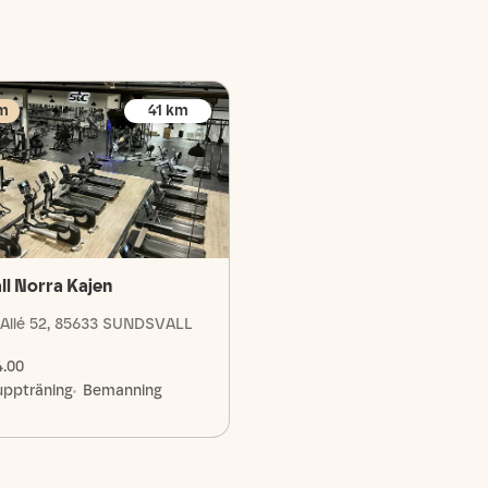
m
41
km
ll Norra Kajen
 Allé 52, 85633 SUNDSVALL
4.00
uppträning
Bemanning