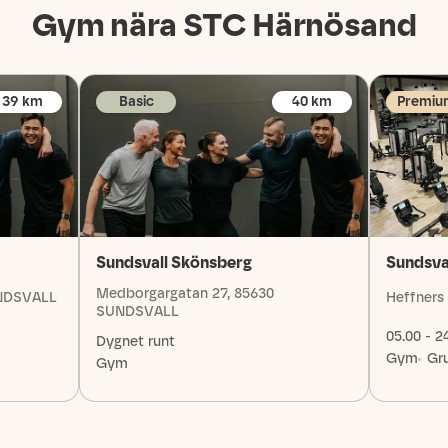
Gym nära STC
Härnösand
39
km
Basic
40
km
Premiu
Sundsvall Skönsberg
Sundsva
Medborgargatan 27, 85630
UNDSVALL
Heffners
SUNDSVALL
05.00 - 2
Dygnet runt
Gym
Gr
Gym