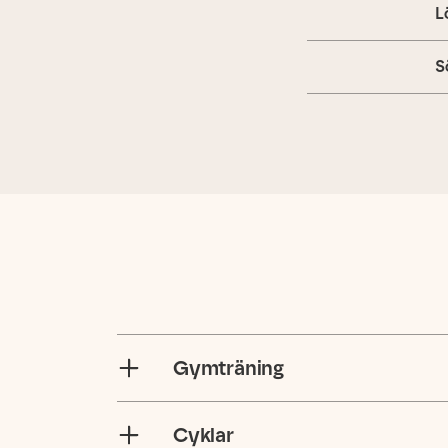
L
S
Gymträning
Cyklar