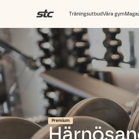
Träningsutbud
Våra gym
Magaz
Premium
Härnösan