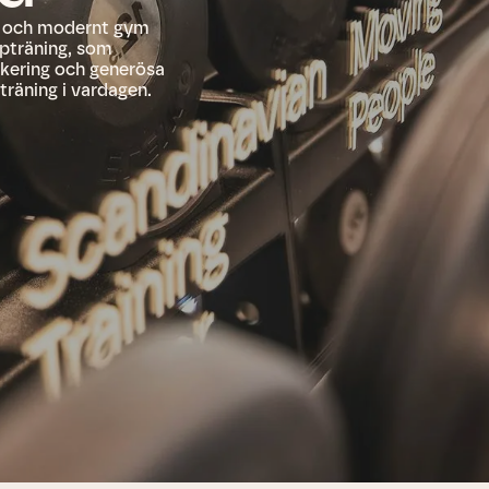
rt och modernt gym
ppträning, som
kering och generösa
träning i vardagen.