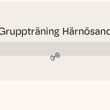
Gruppträning
Härnösan