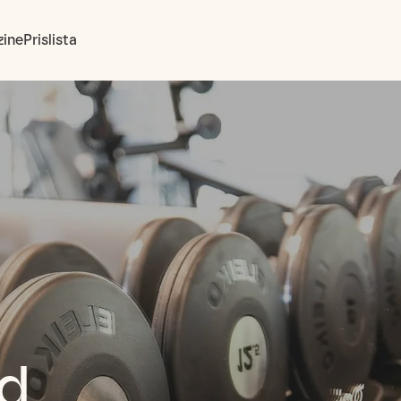
ine
Prislista
d