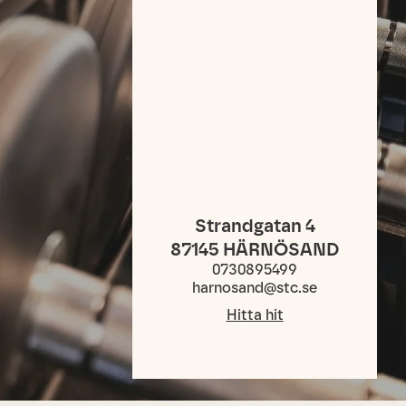
Strandgatan 4
87145
HÄRNÖSAND
0730895499
harnosand@stc.se
Hitta hit