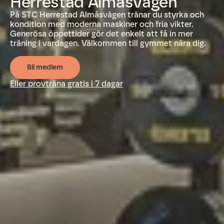
Herrestad Almåsvägen
På STC Herrestad Almåsvägen tränar du styrka och
kondition med moderna maskiner och fria vikter.
Generösa öppettider gör det enkelt att få in mer
träning i vardagen. Välkommen till gymmet nära dig.
Bli medlem
Eller provträna gratis i 7 dagar