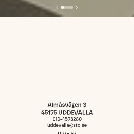
Almåsvägen 3
45175
UDDEVALLA
010-4578280
uddevalla@stc.se