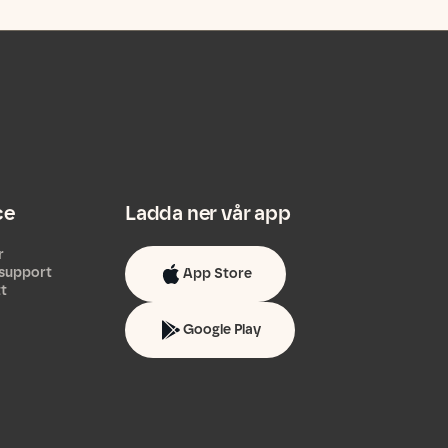
ce
Ladda ner vår app
r
support
App Store
tt
Google Play