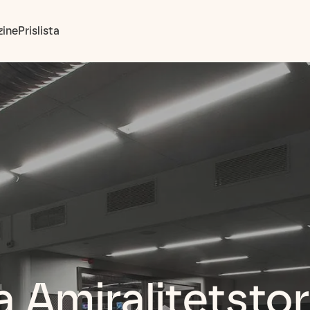
ine
Prislista
a Amiralitetsto