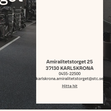
Amiralitetstorget 25
37130
KARLSKRONA
0455-22500
karlskrona.amiralitetstorget@stc.se
Hitta hit