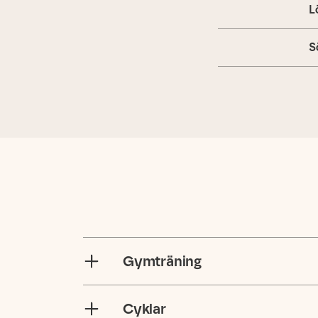
L
S
Gymträning
Cyklar