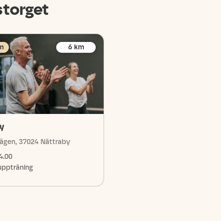
storget
m
6
km
by
ägen, 37024 Nättraby
4.00
uppträning