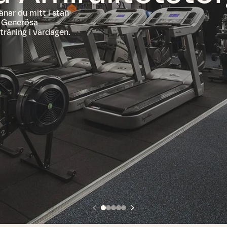
änar du mitt i stan
. Generösa
träning i vardagen.