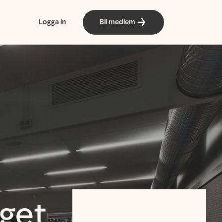
Logga in
Bli medlem
rget