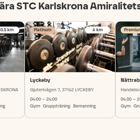
ära STC
Karlskrona Amiralitet
0.5
km
Platinum
6
km
Premiu
Lyckeby
Nättra
RLSKRONA
Gjuterivägen 7, 37162 LYCKEBY
Handelsv
04:00 – 24:00
04.00 – 2
ing
Gym
Gruppträning
Bemanning
Gym
Gr