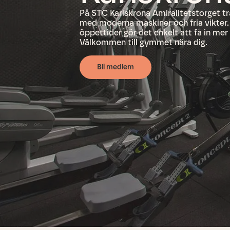
På STC Karlskrona Amiralitetstorget tr
med moderna maskiner och fria vikter
öppettider gör det enkelt att få in mer 
Välkommen till gymmet nära dig.
Bli medlem