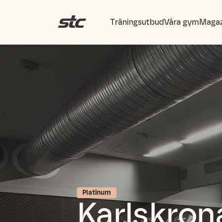
Träningsutbud
Våra gym
Magaz
Platinum
Karlskron