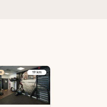
m
19
km