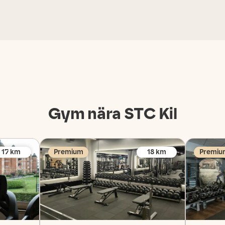
Gym nära STC
Kil
17
km
Premium
18
km
Premiu