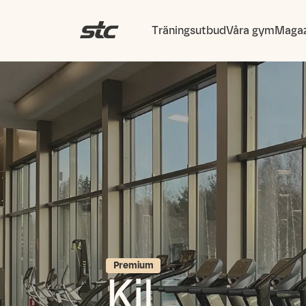
Träningsutbud
Våra gym
Magaz
Premium
Kil