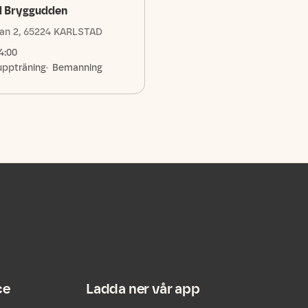
d Bryggudden
an 2, 65224 KARLSTAD
4:00
uppträning
Bemanning
ce
Ladda ner vår app