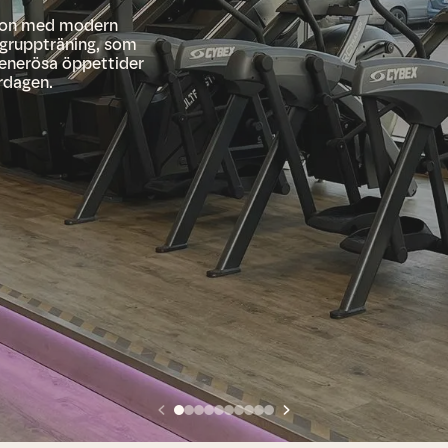
tion med modern
 gruppträning, som
generösa öppettider
ardagen.