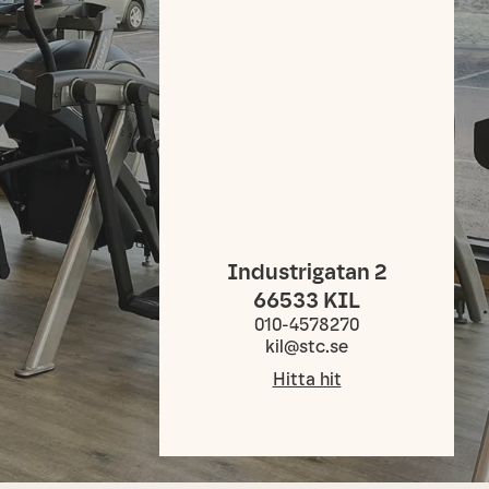
Industrigatan 2
66533
KIL
010-4578270
kil@stc.se
Hitta hit