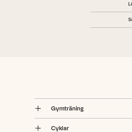
L
S
Gymträning
Cyklar