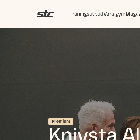
Träningsutbud
Våra gym
Magaz
Premium
Knivsta Al