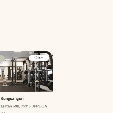
12
km
 Kungsängen
sgatan 68B, 75318 UPPSALA