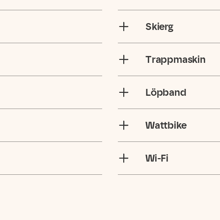
Skierg
Trappmaskin
Löpband
Wattbike
Wi-Fi