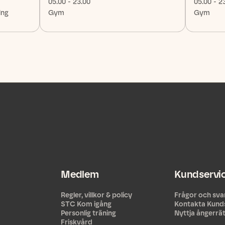
05.00 - 23.00
05.00 - 2
ing
Gym
Gym
Medlem
Kundservi
Regler, villkor & policy
Frågor och sva
STC Kom igång
Kontakta Kund
Personlig träning
Nyttja ångerrä
Friskvård