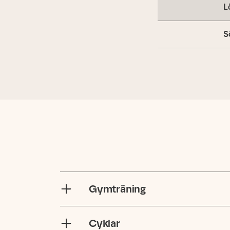
L
S
Gymträning
Cyklar