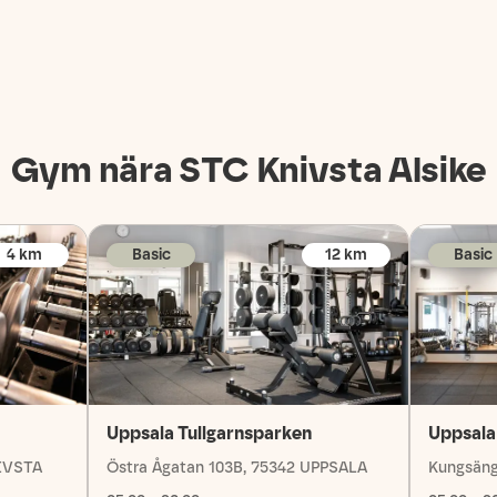
Gym nära STC
Knivsta Alsike
4
km
Basic
12
km
Basic
Uppsala Tullgarnsparken
Uppsala
NIVSTA
Östra Ågatan 103B, 75342 UPPSALA
Kungsäng