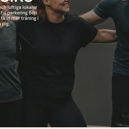
och luftiga lokaler
Fri parkering och
få in mer träning i
 dig.