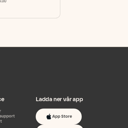
3.00
ce
Ladda ner vår app
r
support
App Store
tt