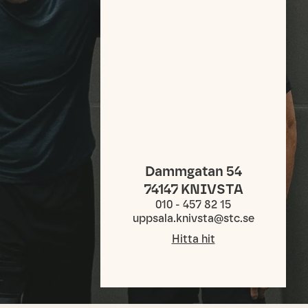
Dammgatan 54
74147
KNIVSTA
010 - 457 82 15
uppsala.knivsta@stc.se
Hitta hit