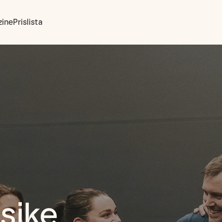
ine
Prislista
sike