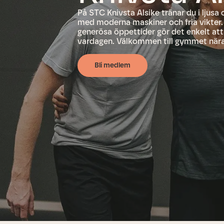
På STC Knivsta Alsike tränar du i ljusa 
med moderna maskiner och fria vikter. 
generösa öppettider gör det enkelt att 
vardagen. Välkommen till gymmet nära
Bli medlem