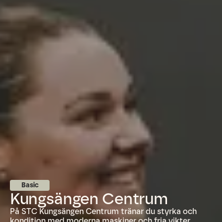
Basic
Kungsängen Centrum
På STC Kungsängen Centrum tränar du styrka och
kondition med moderna maskiner och fria vikter.