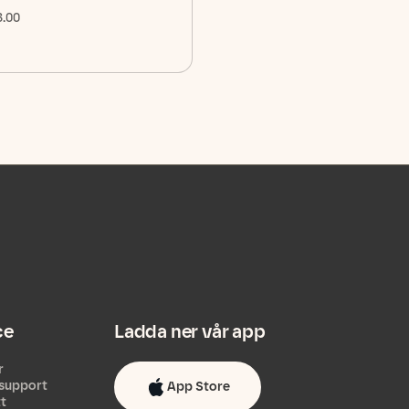
3.00
ce
Ladda ner vår app
r
support
App Store
tt