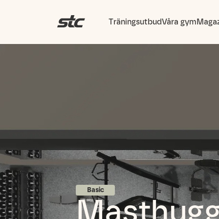
Träningsutbud
Våra gym
Magaz
Basic
Masthugg