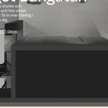
 styrka och
ch fria vikter.
få in mer träning i
 dig.
s i 7 dagar