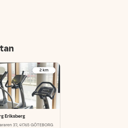
tan
2
km
g Eriksberg
fararen 37, 41765 GÖTEBORG