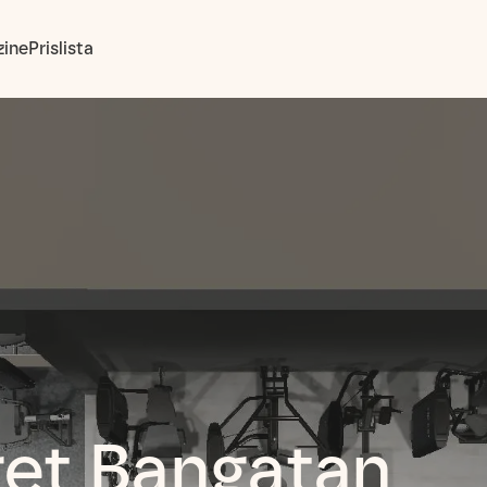
ine
Prislista
et Bangatan