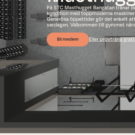
På STC Masthugget Bangatan tränar du
kondition med toppmoderna maskiner o
Generösa öppettider gör det enkelt att 
vardagen. Välkommen till gymmet nära
Eller provträna grati
Bli medlem