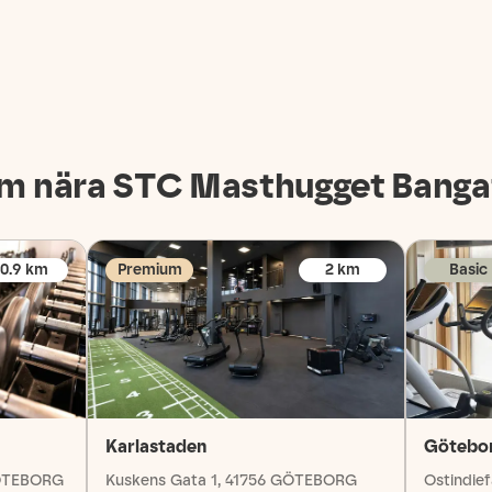
m nära STC
Masthugget Banga
0.9
km
Premium
2
km
Basic
Karlastaden
Götebor
GÖTEBORG
Kuskens Gata 1, 41756 GÖTEBORG
Ostindie