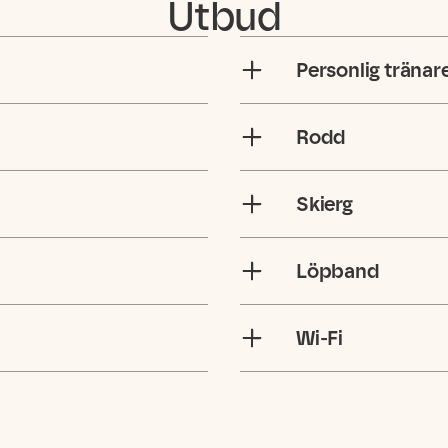
Utbud
Personlig tränar
Rodd
Skierg
Löpband
Wi-Fi