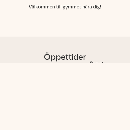
Välkommen till gymmet nära dig!
Öppettider
Öppet
Mån
05:00 – 23:00
Tis
05:00 – 23:00
Ons
05:00 – 23:00
Tors
05:00 – 23:00
(idag)