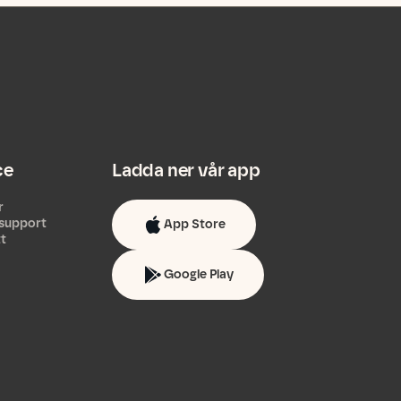
ce
Ladda ner vår app
r
support
App Store
tt
Google Play