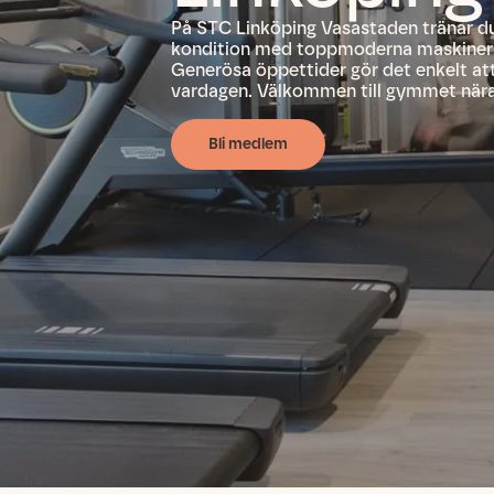
På STC Linköping Vasastaden tränar d
kondition med toppmoderna maskiner o
Generösa öppettider gör det enkelt att 
vardagen. Välkommen till gymmet nära
Bli medlem