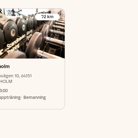
m
72
km
holm
vägen 10, 64151
EHOLM
3:00
uppträning
Bemanning