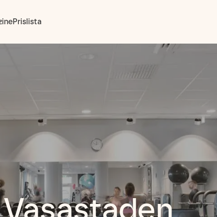
ine
Prislista
g Vasastaden