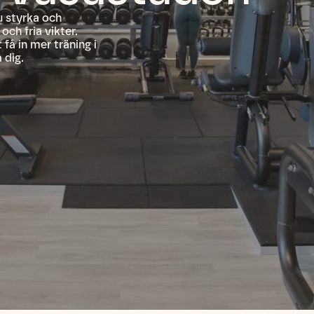
u styrka och
ch fria vikter.
få in mer träning i
 dig.