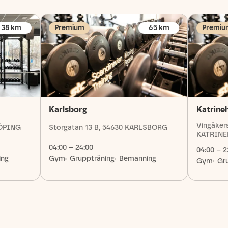
38
km
Premium
65
km
Premiu
Karlsborg
Katrine
Vingåkers
KÖPING
Storgatan 13 B, 54630 KARLSBORG
KATRIN
04:00 – 24:00
04:00 – 2
ing
Gym
Gruppträning
Bemanning
Gym
Gr