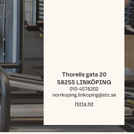
Thorells gata 20
58255
LINKÖPING
010-4578202
norrkoping.linkoping@stc.se
Hitta hit