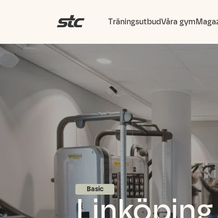
Träningsutbud
Våra gym
Magaz
Basic
Linköpin