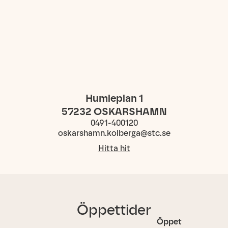
Humleplan 1
57232
OSKARSHAMN
0491-400120
oskarshamn.kolberga@stc.se
Hitta hit
Öppettider
Öppet