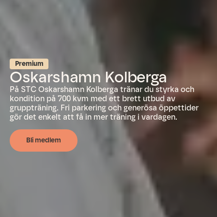
Premium
Oskarshamn Kolberga
På STC Oskarshamn Kolberga tränar du styrka och
kondition på 700 kvm med ett brett utbud av
gruppträning. Fri parkering och generösa öppettider
gör det enkelt att få in mer träning i vardagen.
Bli medlem