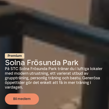
Premium
Solna Frösunda Park
På STC Solna Frösunda Park tränar du i luftiga lokaler
med modern utrustning, ett varierat utbud av
gruppträning, personlig träning och bastu. Generösa
öppettider gör det enkelt att få in mer träning i
vardagen.
Bli medlem