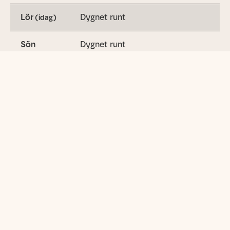
Lör
Dygnet runt
(idag)
Sön
Dygnet runt
Utbud
Gymträning
Cyklar
Coffee lounge