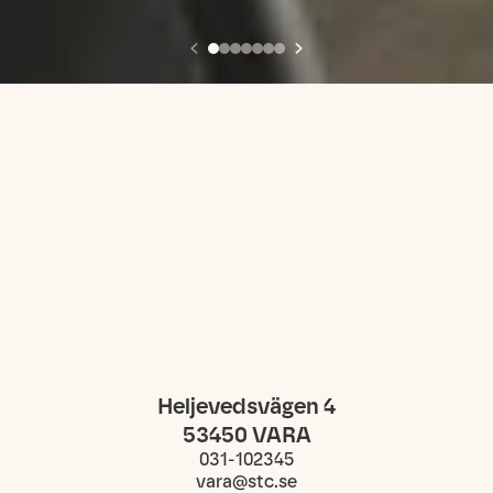
Heljevedsvägen 4
53450
VARA
031-102345
vara@stc.se