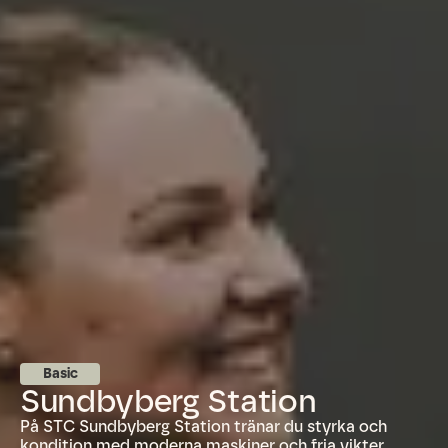
Basic
Sundbyberg Station
På STC Sundbyberg Station tränar du styrka och
kondition med moderna maskiner och fria vikter.