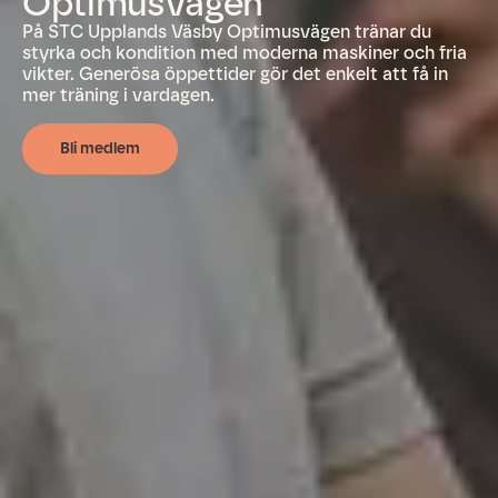
Optimusvägen
På STC Upplands Väsby Optimusvägen tränar du
styrka och kondition med moderna maskiner och fria
vikter. Generösa öppettider gör det enkelt att få in
mer träning i vardagen.
Bli medlem