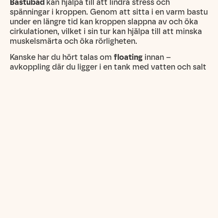
Bastubad
kan hjälpa till att lindra stress och
spänningar i kroppen. Genom att sitta i en varm bastu
under en längre tid kan kroppen slappna av och öka
cirkulationen, vilket i sin tur kan hjälpa till att minska
muskelsmärta och öka rörligheten.
Kanske har du hört talas om
floating
innan –
avkoppling där du ligger i en tank med vatten och salt
som ger dig en svävande känsla. Denna behandling
hjälper till att lindra stress och spänningar i kroppen,
samtidigt som det ökar cirkulationen och främjar
återhämtning. Djupavslappning och återhämtning för
både kropp och sinne.
Meditation
är en vanlig och populär form av
avslappning som fokuserar på att lugna sinnet och
kroppen. Genom att sitta tyst och fokusera på
andningen kan man minska stress och ångest, och öka
sin mentala styrka och koncentration. Meditation är
också ett bra verktyg för att förbättra sömnen och
främja återhämtning.
Något som påminner lite om meditation är
mindfulness
där du genom övningar hjälper till att öka