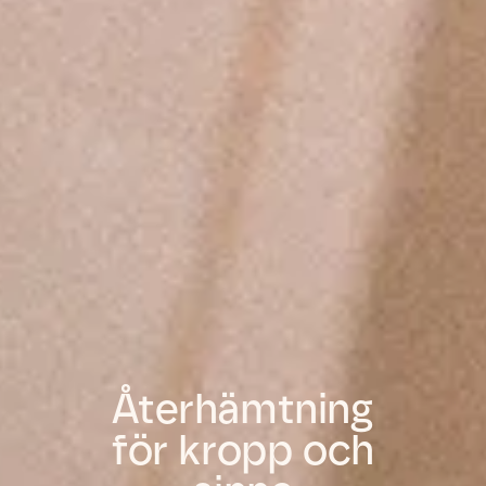
Återhämtning
för kropp och