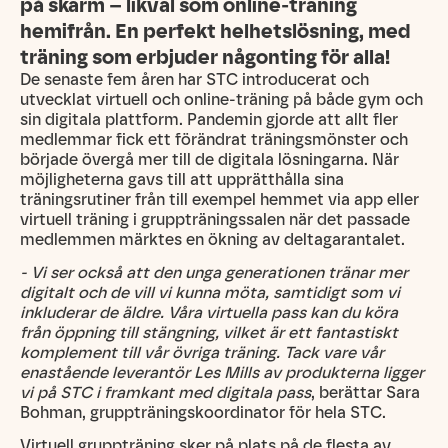
på skärm – likväl som online-träning
hemifrån. En perfekt helhetslösning, med
träning som erbjuder någonting för alla!
De senaste fem åren har STC introducerat och
utvecklat virtuell och online-träning på både gym och
sin digitala plattform. Pandemin gjorde att allt fler
medlemmar fick ett förändrat träningsmönster och
började övergå mer till de digitala lösningarna. När
möjligheterna gavs till att upprätthålla sina
träningsrutiner från till exempel hemmet via app eller
virtuell träning i gruppträningssalen när det passade
medlemmen märktes en ökning av deltagarantalet.
- Vi ser också att den unga generationen tränar mer
digitalt och de vill vi kunna möta, samtidigt som vi
inkluderar de äldre. Våra virtuella pass kan du köra
från öppning till stängning, vilket är ett fantastiskt
komplement till vår övriga träning. Tack vare vår
enastående leverantör Les Mills av produkterna ligger
vi på STC i framkant med digitala pass
, berättar Sara
Bohman, gruppträningskoordinator för hela STC.
Virtuell gruppträning sker på plats på de flesta av