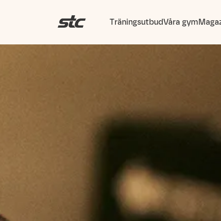
Träningsutbud
Våra gym
Magaz