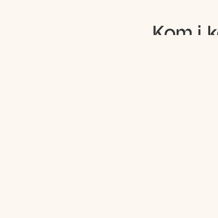
Kom i 
Fyll i formuläret
mer om personlig
träning så hjälper 
Jag samtycker til
personuppgifter f
med detta formul
liknande erbjudan
återkalla mitt sa