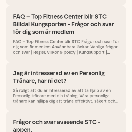
ditt bemannade gym eller läs mer om Personlig
träning här.
FAQ – Top Fitness Center blir STC
Billdal Kungsporten - Frågor och svar
för dig som är medlem
FAQ – Top Fitness Center blir STC Frågor och svar för
dig som är medlem Användbara länkar: Vanliga frågor
och svar | Regler, villkor & policy | Kundsupport |
Personlig träning & tjänster 1. Vad innebär det att STC
tar…
Jag är intresserad av en Personlig
Tränare, har ni det?
Så roligt att du är intresserad av att ta hjälp av en
Personlig tränare med din träning. Våra personliga
tränare kan hjälpa dig att träna effektivt, säkert och
motiverande – oavsett om du är nybörjare eller
erfaren. Vi…
Frågor och svar avseende STC -
appen.