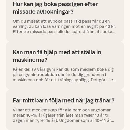
Hur kan jag boka pass igen efter
missade avbokningar?
Om du missat att avboka pass i tid pass får du en
varning, du kan lösa varningen mot en avgift på 40 kr.
Efter tre missade pass blir du spärrad från att boka
pass, du behöver då betala din skuld på 3x40 kr innan
du kan…
Kan man få hjälp med att ställa in
maskinerna?
På en del av våra gym kan du som medlem boka dig
på en gymintroduktion där lär du dig grunderna i
maskinerna och får ett träningsupplägg. Det görs i en
liten grupp och leds av en licensierad
styrketräningsinstruktör.…
Får mitt barn följa med när jag tränar?
Vi har ett medlemskap för alla barn och ungdomar
mellan 10–16 år (gäller från året man fyller 10 år till
dagen man fyller 16 år). Ungdomar som är 10–14 år
tränar tillsammans med en vuxen (medlem över 20