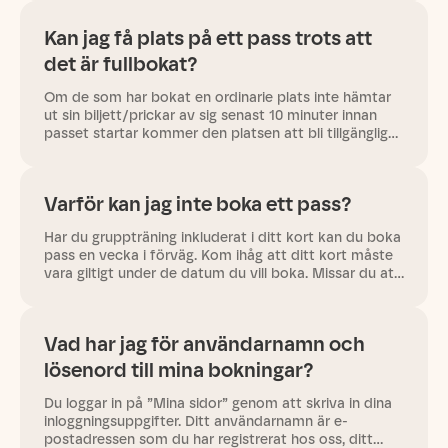
år), från året…
Kan jag få plats på ett pass trots att
det är fullbokat?
Om de som har bokat en ordinarie plats inte hämtar
ut sin biljett/prickar av sig senast 10 minuter innan
passet startar kommer den platsen att bli tillgänglig
för alla att boka.
Varför kan jag inte boka ett pass?
Har du gruppträning inkluderat i ditt kort kan du boka
pass en vecka i förväg. Kom ihåg att ditt kort måste
vara giltigt under de datum du vill boka. Missar du att
gå på ett gruppträningspass och missar att avboka
det…
Vad har jag för användarnamn och
lösenord till mina bokningar?
Du loggar in på ”Mina sidor” genom att skriva in dina
inloggningsuppgifter. Ditt användarnamn är e-
postadressen som du har registrerat hos oss, ditt