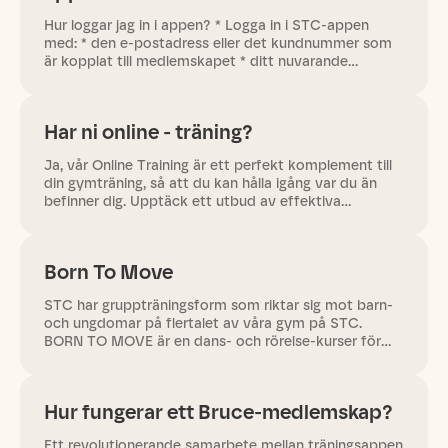
Hur loggar jag in i appen? * Logga in i STC-appen
med: * den e-postadress eller det kundnummer som
är kopplat till medlemskapet * ditt nuvarande
lösenord * Om du har glömt lösenordet: * tryck på
”Glömt ditt lösenord” på…
Har ni online - träning?
Ja, vår Online Training är ett perfekt komplement till
din gymträning, så att du kan hålla igång var du än
befinner dig. Upptäck ett utbud av effektiva
träningspass som både ger resultat och inspiration! *
Online…
Born To Move
STC har gruppträningsform som riktar sig mot barn-
och ungdomar på flertalet av våra gym på STC.
BORN TO MOVE är en dans- och rörelse-kurser för
åldrarna 2-3 år, 4-5 år och 6-7 år, 8-12 år kurserna
består av 10 antal…
Hur fungerar ett Bruce-medlemskap?
Ett revolutionerande samarbete mellan träningsappen