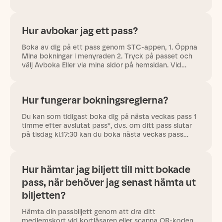
lösenord är dina 6 första siffror i personnumret, om
du inte har…
Hur avbokar jag ett pass?
Boka av dig på ett pass genom STC-appen, 1. Öppna
Mina bokningar i menyraden 2. Tryck på passet och
välj Avboka Eller via mina sidor på hemsidan. Vid
avbokning av ett bokat pass måste detta göras
senast två timmar innan…
Hur fungerar bokningsreglerna?
Du kan som tidigast boka dig på nästa veckas pass 1
timme efter avslutat pass*, dvs. om ditt pass slutar
på tisdag kl.17:30 kan du boka nästa veckas pass
samma tisdag kl.18.30, bokning kan ske fram till dess
att passet…
Hur hämtar jag biljett till mitt bokade
pass, när behöver jag senast hämta ut
biljetten?
Hämta din passbiljett genom att dra ditt
medlemskort vid kortläsaren eller scanna QR-koden