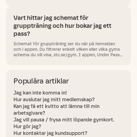
en plats på passet fram till två timmar innan det
börjar,…
Vart hittar jag schemat för
gruppträning och hur bokar jag ett
pass?
Schemat för gruppträning ser du när på hemsidan
och i appen. Du filtrerar enkelt vilken eller vilka gyms
schema du vill visa, stc.se/gym. I appen, Under Pass i
menyraden. Filtrera på det gym du vill se. För att
boka…
Populära artiklar
Jag kan inte komma in!
Hur avslutar jag mitt medlemskap?
Kan jag få ett kvitto att lämna till min
arbetsgivare?
Jag vill pausa / frysa mitt löpande gymkort.
Hur gör jag?
Hur kontaktar jag kundsupport?