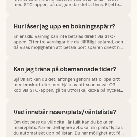
med STC-appen, på de gym där detta finns. Biljetten
är kvittot på att du har en plats på passet och
lämnas till instruktören. Du…
Hur låser jag upp en bokningsspärr?
En enskild varning kan inte betalas direkt via STC-
appen. Efter tre varningar blir du tillfälligt spärrad, och
då visas möjligheten att betala bort spärren direkt när
du försöker boka ett nytt pass. Ta kontakt med…
Kan jag träna på obemannade tider?
Självklart kan du det, antingen genom att blippa ditt
medlemskort eller med hjälp av att scanna vår QR-
kod via STC-appen, gå till Utforska, klicka på nyckeln,
rikta kameran mot QR-koden och dörren låses upp.
Eftersom…
Vad innebär reservplats/väntelista?
Om det pass du vill delta i är fullt kan du boka en
reservplats. När en deltagare avbokar sin plats flyttas
du automatiskt upp på listan. Du har möjlighet att få