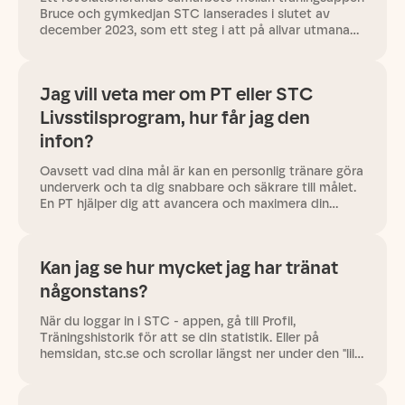
Bruce och gymkedjan STC lanserades i slutet av
december 2023, som ett steg i att på allvar utmana
svenskarnas konventionella träningsrutin och
uppmuntra till mer…
Jag vill veta mer om PT eller STC
Livsstilsprogram, hur får jag den
infon?
Oavsett vad dina mål är kan en personlig tränare göra
underverk och ta dig snabbare och säkrare till målet.
En PT hjälper dig att avancera och maximera din
träning utefter dina förutsättningar. Förutom
handledning och…
Kan jag se hur mycket jag har tränat
någonstans?
När du loggar in i STC - appen, gå till Profil,
Träningshistorik för att se din statistik. Eller på
hemsidan, stc.se och scrollar längst ner under den "lilla
gubben" så ser du din Träningshistorik där. Du ser
datum,…