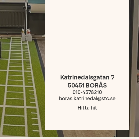
Katrinedalsgatan 7
50451
BORÅS
010-4578210
boras.katrinedal@stc.se
Hitta hit