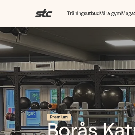
Träningsutbud
Våra gym
Magaz
Premium
Borås Kat