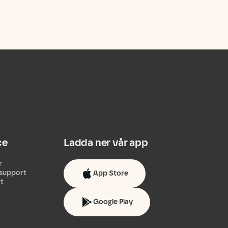
ce
Ladda ner vår app
r
support
App Store
tt
Google Play