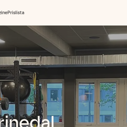
ine
Prislista
rinedal