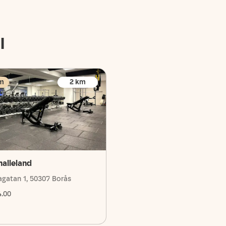
l
m
2
km
nalleland
agatan 1, 50307 Borås
4.00