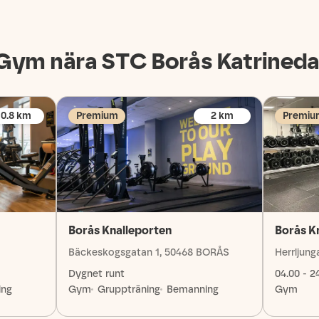
Gym nära STC
Borås Katrineda
0.8
km
Premium
2
km
Premiu
Borås Knalleporten
Borås K
Bäckeskogsgatan 1, 50468 BORÅS
Herrljung
Dygnet runt
04.00 - 2
ing
Gym
Gruppträning
Bemanning
Gym