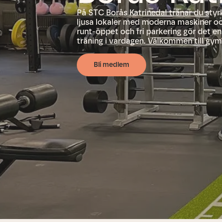
På STC Borås Katrinedal tränar du styr
ljusa lokaler med moderna maskiner och
runt-öppet och fri parkering gör det en
träning i vardagen. Välkommen till gym
Bli medlem