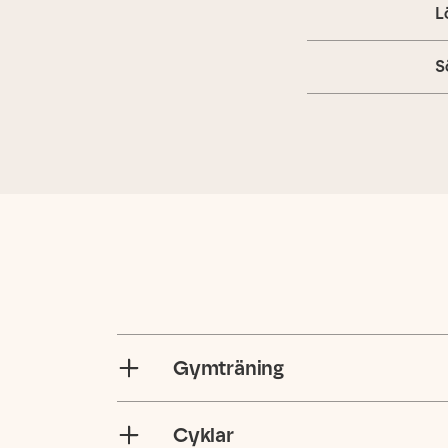
L
S
Gymträning
Cyklar