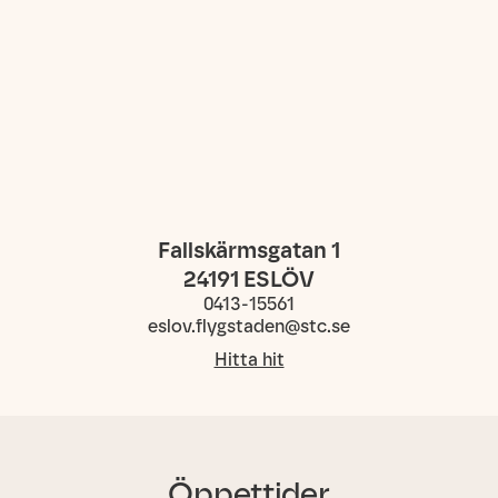
Fallskärmsgatan 1
24191
ESLÖV
0413-15561
eslov.flygstaden@stc.se
Hitta hit
Öppettider