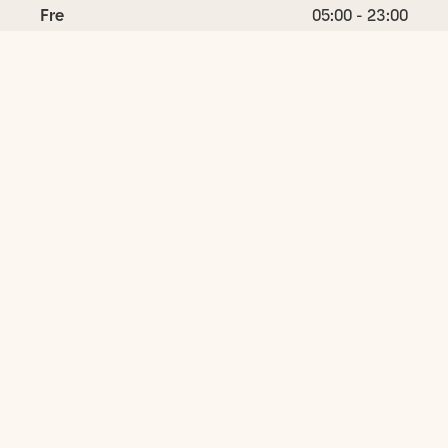
Fre
05:00 - 23:00
Lör
05:00 - 23:00
Sön
05:00 - 23:00
Utbud
Gymträning
Cyklar