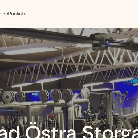
ine
Prislista
tad Östra Storg