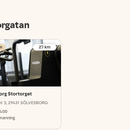
orgatan
m
27
km
org Stortorget
et 3, 29431 SÖLVESBORG
4:00
manning