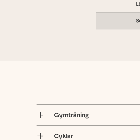
L
S
Gymträning
Cyklar