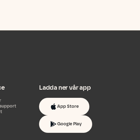
ce
Ladda ner vår app
r
support
App Store
tt
Google Play