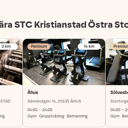
ära STC
Kristianstad Östra St
2
km
Platinum
14
km
Premiu
Åhus
Sölvesb
NSTAD
Sånnavägen 14, 29635 ÅHUS
Stortorg
04:00 – 24:00
04:00 – 2
ing
Gym
Gruppträning
Bemanning
Gym
Be