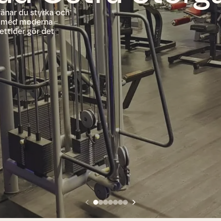
ränar du styrka och
ler med moderna
ettider gör det