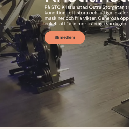
På STC Kristianstad Östra Storgatan t
kondition i ett stora och luftiga loka
maskiner och fria vikter. Generösa öpp
enkelt att få in mer träning i vardagen.
Bli medlem