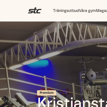
Träningsutbud
Våra gym
Magaz
Premium
Kristians