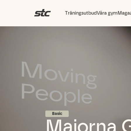
Träningsutbud
Våra gym
Magaz
Basic
Majorna G