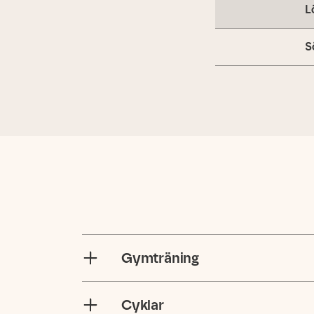
L
S
Gymträning
Cyklar