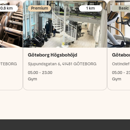
0.8
km
Premium
1
km
Basic
Göteborg Högsbohöjd
Götebor
GÖTEBORG
Sjupundsgatan 6, 41481 GÖTEBORG
Ostindie
05.00 - 23.00
05.00 - 2
Gym
Gym