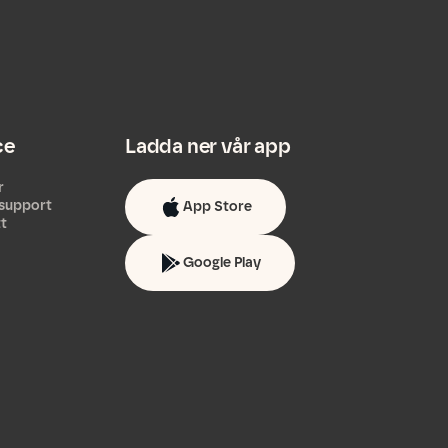
ce
Ladda ner vår app
r
support
App Store
tt
Google Play