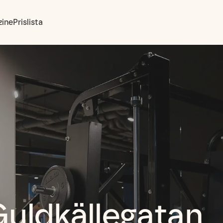
ine
Prislista
uldkällegatan