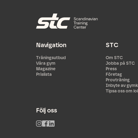
Navigation
STC
Träningsutbud
Om STC
Våra gym
Jobba på STC
Magazine
Press
Prislista
Företag
Provträning
Inbyte av gymk
Tipsa oss om lo
Följ oss