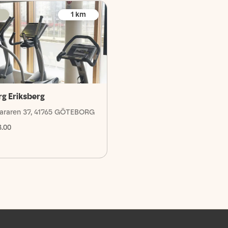
1
km
g Eriksberg
fararen 37, 41765 GÖTEBORG
3.00