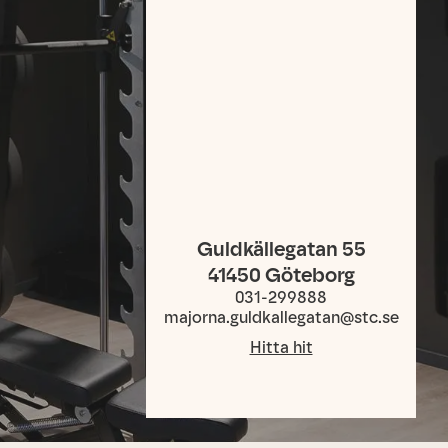
Guldkällegatan 55
41450
Göteborg
031-299888
majorna.guldkallegatan@stc.se
Hitta hit