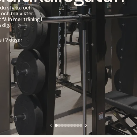
 du styrka och
ch fria vikter.
få in mer träning i
 dig.
s i 7 dagar