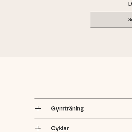
L
S
Gymträning
Cyklar