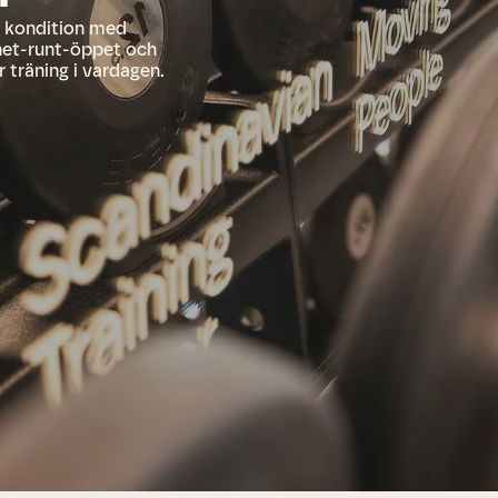
h kondition med
net-runt-öppet och
r träning i vardagen.