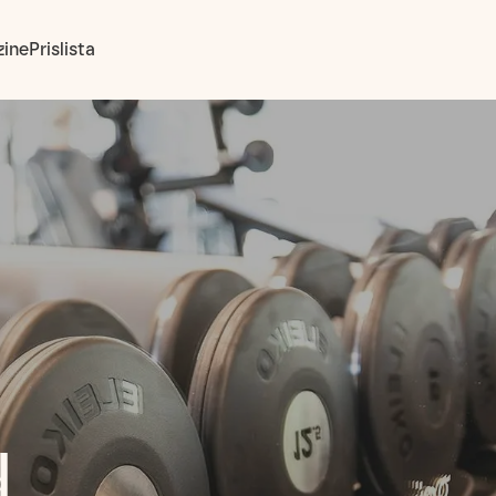
ine
Prislista
d