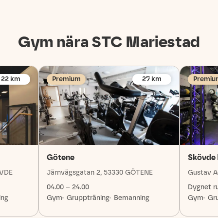
Gym nära STC
Mariestad
22
km
Premium
27
km
Premiu
Götene
Skövde 
ÖVDE
Järnvägsgatan 2, 53330 GÖTENE
Gustav A
04.00 – 24.00
Dygnet r
ing
Gym
Gruppträning
Bemanning
Gym
Gr