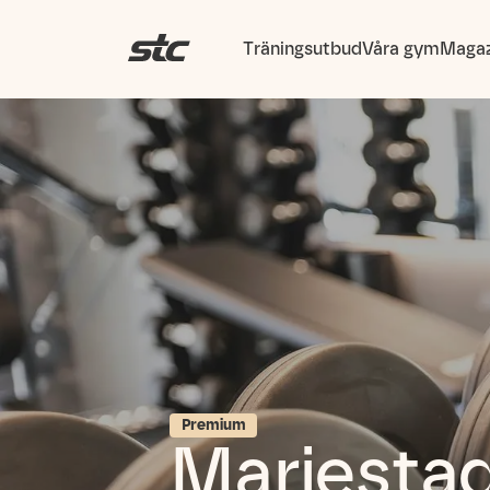
Träningsutbud
Våra gym
Magaz
Premium
Mariesta