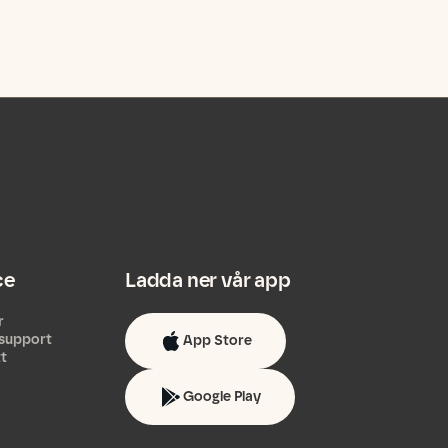
ce
Ladda ner vår app
r
support
App Store
tt
Google Play