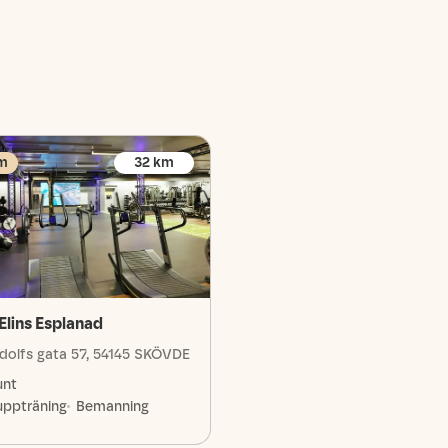
m
32
km
Elins Esplanad
dolfs gata 57, 54145 SKÖVDE
unt
uppträning
Bemanning