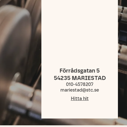
Förrådsgatan 5
54235
MARIESTAD
010-4578207
mariestad@stc.se
Hitta hit