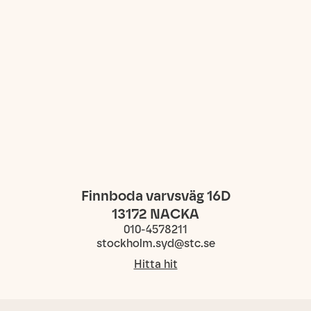
Finnboda varvsväg 16D
13172
NACKA
010-4578211
stockholm.syd@stc.se
Hitta hit