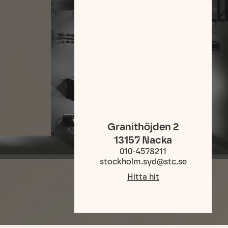
Granithöjden 2
13157
Nacka
010-4578211
stockholm.syd@stc.se
Hitta hit