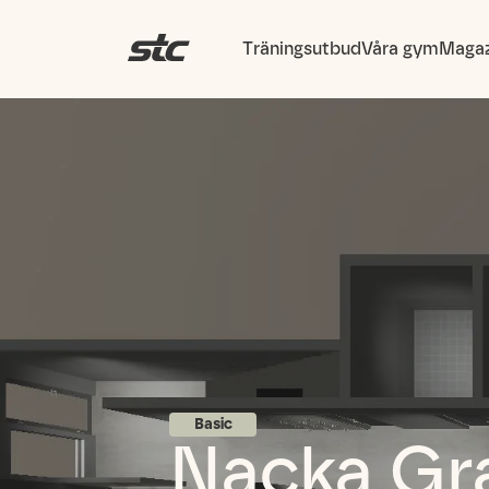
Träningsutbud
Våra gym
Magaz
Basic
Nacka Gr