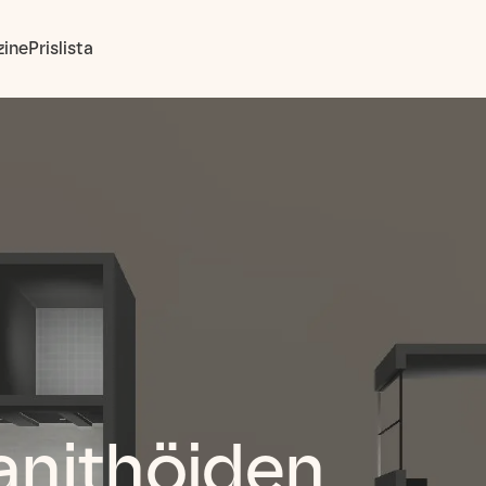
ine
Prislista
anithöjden