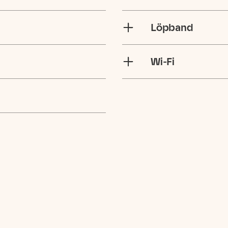
Löpband
Wi-Fi