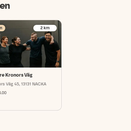
den
m
2
km
re Kronors Väg
ors Väg 45, 13131 NACKA
3.00