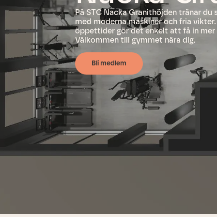
På STC Nacka Granithöjden tränar du s
med moderna maskiner och fria vikter
öppettider gör det enkelt att få in mer 
Välkommen till gymmet nära dig.
Bli medlem