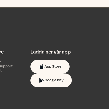
ce
Ladda ner vår app
r
support
App Store
tt
Google Play