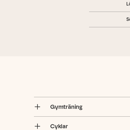
L
S
Gymträning
Cyklar