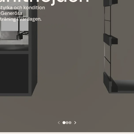
tyrka och kondition
. Generösa
träning i vardagen.