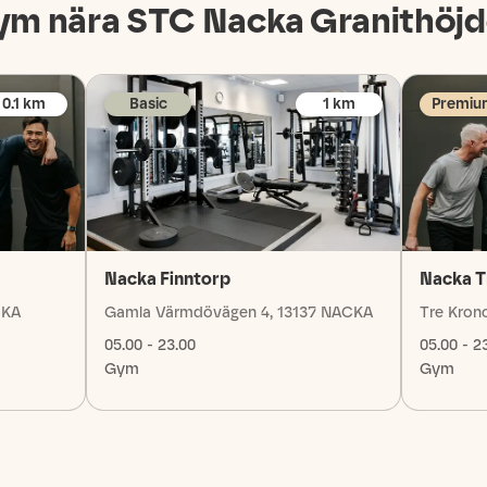
ym nära STC
Nacka Granithöj
0.1
km
Basic
1
km
Premiu
Nacka Finntorp
Nacka T
CKA
Gamla Värmdövägen 4, 13137 NACKA
Tre Kron
05.00 - 23.00
05.00 - 2
Gym
Gym