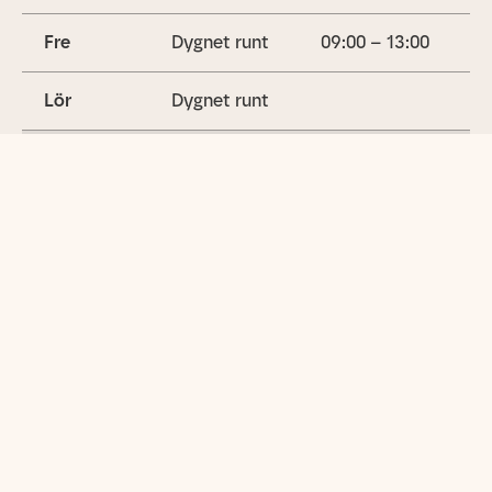
Fre
Dygnet runt
09:00 – 13:00
Lör
Dygnet runt
Sön
Dygnet runt
14:00 – 17:00
(idag)
Utbud
Gymträning
Cyklar