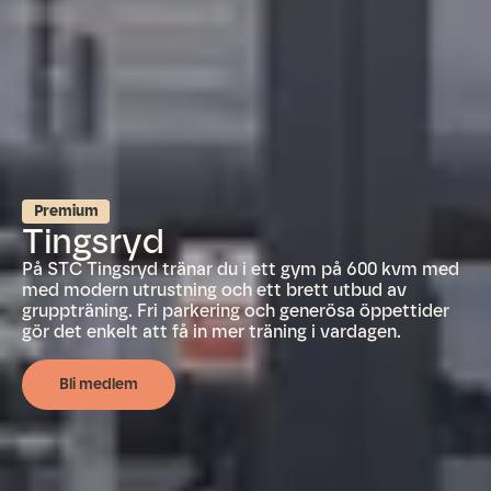
Premium
Tingsryd
På STC Tingsryd tränar du i ett gym på 600 kvm med
med modern utrustning och ett brett utbud av
gruppträning. Fri parkering och generösa öppettider
gör det enkelt att få in mer träning i vardagen.
Bli medlem