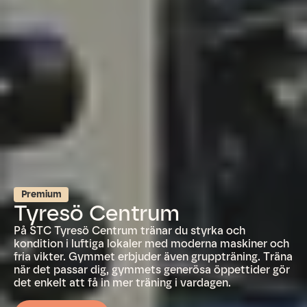
Premium
Tyresö Centrum
På STC Tyresö Centrum tränar du styrka och
kondition i luftiga lokaler med moderna maskiner och
fria vikter. Gymmet erbjuder även gruppträning. Träna
när det passar dig, gymmets generösa öppettider gör
det enkelt att få in mer träning i vardagen.