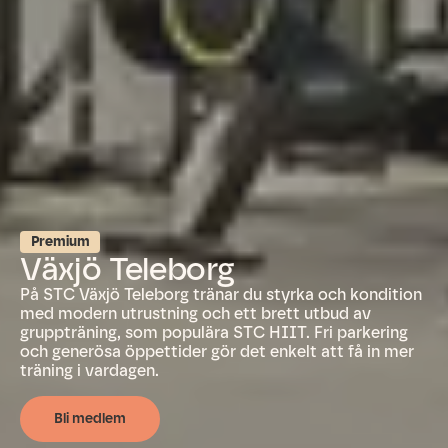
Premium
Växjö Teleborg
På STC Växjö Teleborg tränar du styrka och kondition
med modern utrustning och ett brett utbud av
gruppträning, som populära STC HIIT. Fri parkering
och generösa öppettider gör det enkelt att få in mer
träning i vardagen.
Bli medlem