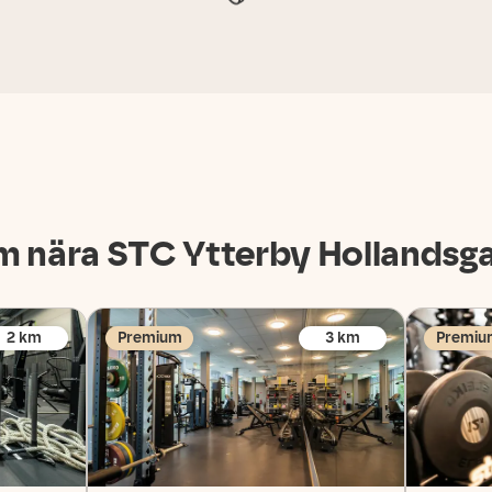
m nära STC
Ytterby Hollandsg
2
km
Premium
3
km
Premiu