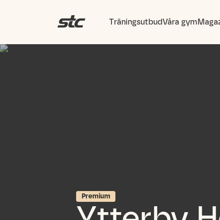
Träningsutbud
Våra gym
Magaz
Premium
Ytterby H