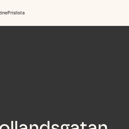
ine
Prislista
ollandsgatan