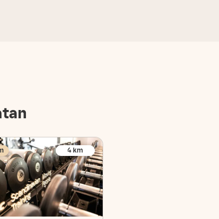
atan
m
4
km