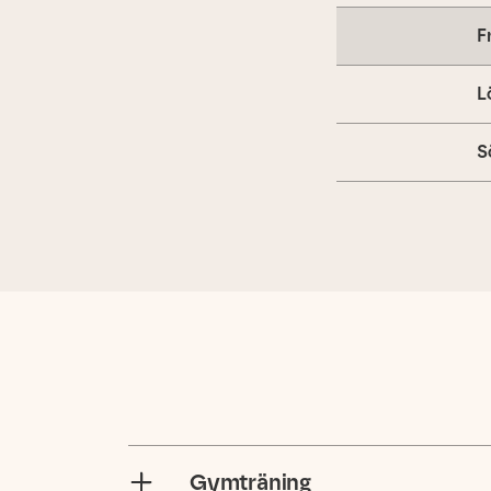
F
L
S
Gymträning