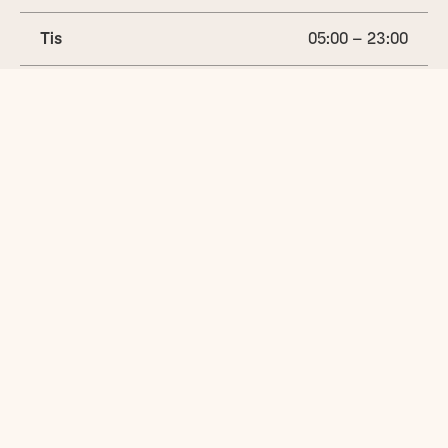
Tis
05:00 – 23:00
Ons
05:00 – 23:00
Tors
05:00 – 23:00
Fre
05:00 – 23:00
(idag)
Lör
05:00 – 23:00
Sön
05:00 – 23:00