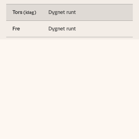
Tors
Dygnet runt
(idag)
Fre
Dygnet runt
Lör
Dygnet runt
Sön
Dygnet runt
Utbud
Gymträning