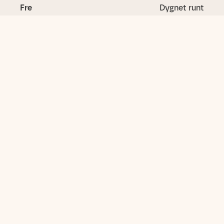
Fre
Dygnet runt
Lör
Dygnet runt
Sön
Dygnet runt
Utbud
Gymträning
Cyklar