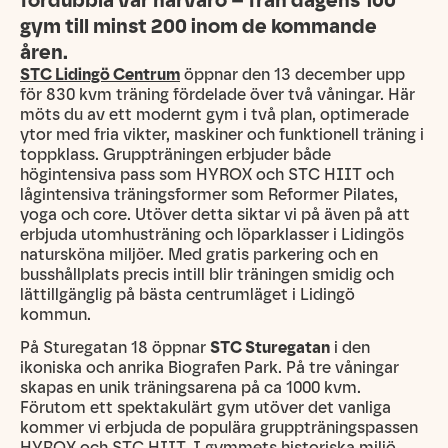
fördubbla vår närvaro – från dagens 100
gym till minst 200 inom de kommande
åren.
STC Lidingö Centrum
öppnar den 13 december upp
för 830 kvm träning fördelade över två våningar. Här
möts du av ett modernt gym i två plan, optimerade
ytor med fria vikter, maskiner och funktionell träning i
toppklass. Gruppträningen erbjuder både
högintensiva pass som HYROX och STC HIIT och
lågintensiva träningsformer som Reformer Pilates,
yoga och core. Utöver detta siktar vi på även på att
erbjuda utomhusträning och löparklasser i Lidingös
natursköna miljöer. Med gratis parkering och en
busshållplats precis intill blir träningen smidig och
lättillgänglig på bästa centrumläget i Lidingö
kommun.
På Sturegatan 18 öppnar
STC Sturegatan
i den
ikoniska och anrika Biografen Park. På tre våningar
skapas en unik träningsarena på ca 1000 kvm.
Förutom ett spektakulärt gym utöver det vanliga
kommer vi erbjuda de populära gruppträningspassen
HYROX och STC HIIT. I gymmets historiska miljö