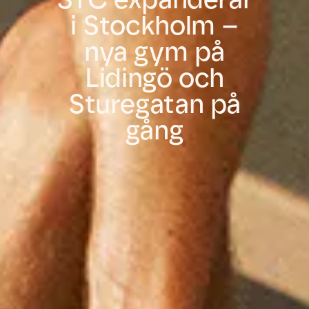
i Stockholm –
nya gym på
Lidingö och
Sturegatan på
gång