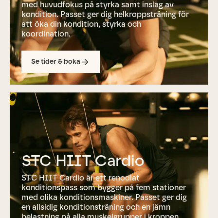
med huvudfokus på styrka samt inslag av
kondition. Passet ger dig helkroppsträning för
att öka din kondition, styrka och
koordination.
Se tider & boka
STC HIIT Cardio
STC HIIT Cardio är ett renodlat
konditionspass som bygger på fem stationer
med olika konditionsmaskiner. Passet ger dig
en allsidig konditionsträning och en jämn
belastning på alla muskelgrupper i kroppen.