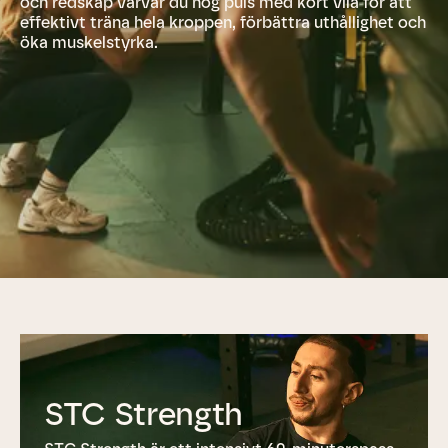
och redskap varvar du hög puls med kort vila för att
effektivt träna hela kroppen, förbättra uthållighet och
öka muskelstyrka.
STC Strength