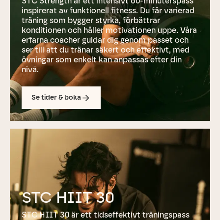
STC Strength är ett intensivt 60-minuterspass
inspirerat av funktionell fitness. Du får varierad
träning som bygger styrka, förbättrar
konditionen och håller motivationen uppe. Våra
erfarna coacher guidar dig genom passet och
ser till att du tränar säkert och effektivt, med
övningar som enkelt kan anpassas efter din
nivå.
Se tider & boka
STC HIIT 30
STC HIIT 30 är ett tidseffektivt träningspass