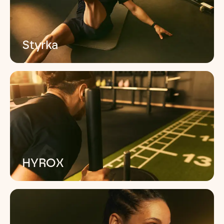
Styrka
Stärker din kropp genom funktionell
styrketräning
Läs mer
HYROX
HYROX är en energifylld träningsform som
kombinerar funktionell träning med löpning.
Läs mer