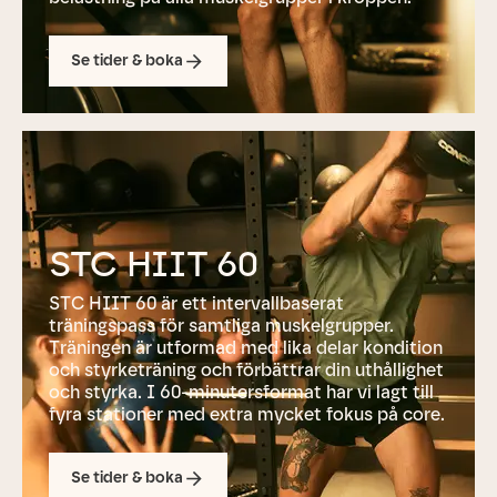
Se tider & boka
STC HIIT 60
STC HIIT 60 är ett intervallbaserat
träningspass för samtliga muskelgrupper.
Träningen är utformad med lika delar kondition
och styrketräning och förbättrar din uthållighet
och styrka. I 60-minutersformat har vi lagt till
fyra stationer med extra mycket fokus på core.
Se tider & boka