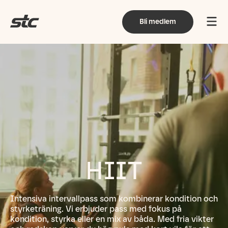
Bli medlem
HIIT
Intensiva intervallpass som kombinerar kondition och
styrketräning. Vi erbjuder pass med fokus på
kondition, styrka eller en mix av båda. Med fria vikter