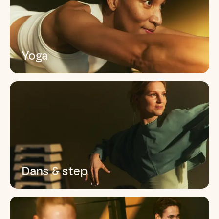
Yoga
Förbättrar din balans, ökar rörligheten och
skapar inre lugn
Läs mer
Dans & step
Förbättrar din koordination, kondition och
kroppskontroll