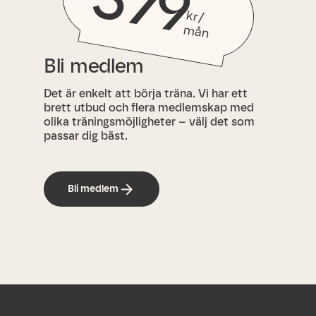
379
kr/
m
ån
Bli medlem
Det är enkelt att börja träna. Vi har ett
brett utbud och flera medlemskap med
olika träningsmöjligheter – välj det som
passar dig bäst.
Bli medlem