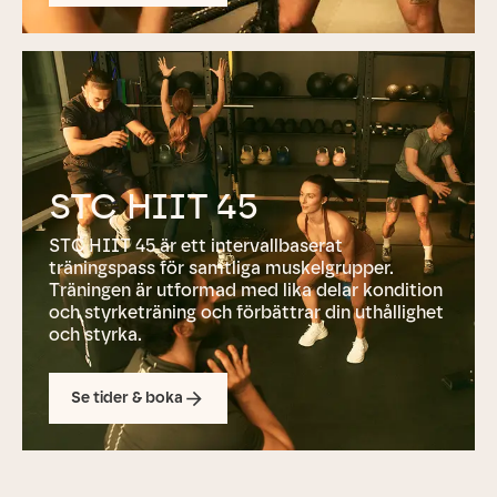
STC HIIT 45
STC HIIT 45 är ett intervallbaserat
träningspass för samtliga muskelgrupper.
Träningen är utformad med lika delar kondition
och styrketräning och förbättrar din uthållighet
och styrka.
Se tider & boka