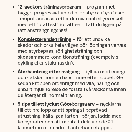
12-veckors träningsprogram
– programmet
bygger progressivt upp din löpstyrka i fyra faser.
Tempot anpassas efter din nivå och styrs enkelt
med ett "prattest" för att se till att du ligger på
rätt ansträngningsnivå.
Kompletterande träning
– för att undvika
skador och orka hela vägen bör löpningen varvas
med styrkepass, rörlighetsträning och
skonsammare konditionsträning (exempelvis
cykling eller stakmaskin).
Återhämtning efter målgång
– fyll på med energi
och vätska inom en halvtimme efter loppet. Ge
sedan kroppen ordentligt med vila, näring och
enbart mjuk rörelse de första två veckorna innan
du återgår till normal träning.
5 tips till ett lyckat Göteborgsvarv
– nycklarna
till ett bra lopp är att springa i beprövad
utrustning, hålla igen farten i början, ladda med
kolhydrater och att mentalt dela upp de 21
kilometrarna i mindre, hanterbara etapper.