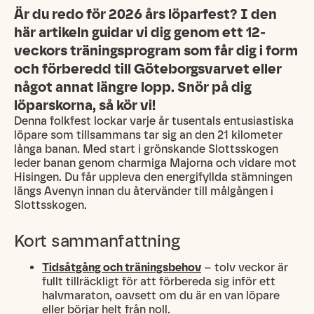
Är du redo för 2026 års löparfest? I den
här artikeln guidar vi dig genom ett 12-
veckors träningsprogram som får dig i form
och förberedd till Göteborgsvarvet eller
något annat längre lopp. Snör på dig
löparskorna, så kör vi!
Denna folkfest lockar varje år tusentals entusiastiska
löpare som tillsammans tar sig an den 21 kilometer
långa banan. Med start i grönskande Slottsskogen
leder banan genom charmiga Majorna och vidare mot
Hisingen. Du får uppleva den energifyllda stämningen
längs Avenyn innan du återvänder till målgången i
Slottsskogen.
Kort sammanfattning
Tidsåtgång och träningsbehov
– tolv veckor är
fullt tillräckligt för att förbereda sig inför ett
halvmaraton, oavsett om du är en van löpare
eller börjar helt från noll.