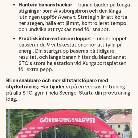
Hantera banans backar
– banan bjuder på tunga
stigningar som Älvsborgsbron och den långa
lutningen uppför Avenyn. Strategin är att korta
ner stegen, hålla ett jämnt, kontrollerat tempo
och undvika att ryckas med för snabbt.
Praktisk information om loppet
– under loppet
passerar du 9 vätskestationer för att fylla på
energi. Din startgrupp baseras på tidigare
resultat, och längs banan hittar du bland annat
STC:s stora hejastation vid Kungsportsplatsen
för extra pepp.
Bli en snabbare och mer slitstark löpare med
styrketräning.
Här bjuder vi på en veckas fri träning
på alla STC-gym i hela Sverige.
Starta din provträning
idag
.