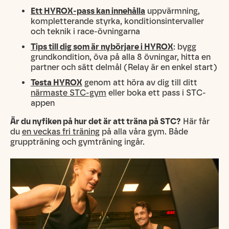
Ett HYROX-pass kan innehålla
uppvärmning,
kompletterande styrka, konditionsintervaller
och teknik i race-övningarna
Tips till dig som är nybörjare i HYROX
: bygg
grundkondition, öva på alla 8 övningar, hitta en
partner och sätt delmål (Relay är en enkel start)
Testa HYROX
genom att höra av dig till ditt
närmaste STC-gym
eller boka ett pass i STC-
appen
Är du nyfiken på hur det är att träna på STC?
Här får
du
en veckas fri träning
på alla våra gym. Både
gruppträning och gymträning ingår.