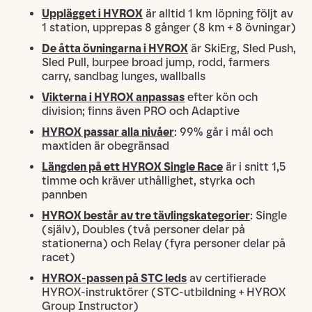
Upplägget i HYROX
är alltid 1 km löpning följt av
1 station, upprepas 8 gånger (8 km + 8 övningar)
De åtta övningarna i HYROX
är SkiErg, Sled Push,
Sled Pull, burpee broad jump, rodd, farmers
carry, sandbag lunges, wallballs
Vikterna i HYROX anpassas
efter kön och
division; finns även PRO och Adaptive
HYROX passar alla nivåer
: 99% går i mål och
maxtiden är obegränsad
Längden på ett HYROX Single Race
är i snitt 1,5
timme och kräver uthållighet, styrka och
pannben
HYROX består av tre tävlingskategorier
: Single
(själv), Doubles (två personer delar på
stationerna) och Relay (fyra personer delar på
racet)
HYROX-passen på STC leds
av certifierade
HYROX-instruktörer (STC-utbildning + HYROX
Group Instructor)