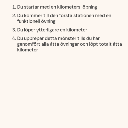
Du startar med en kilometers löpning
Du kommer till den första stationen med en
funktionell övning
Du löper ytterligare en kilometer
Du upprepar detta mönster tills du har
genomfört alla åtta övningar och löpt totalt åtta
kilometer
– HYROX är ett standardiserat format, vilket gör att
du kan känna dig trygg med att alltid veta exakt vilka
övningar som väntar. Du kan jämföra dina tider från
gång till gång och se din utveckling över tid vilket ökar
motivationen, förklarar Jonna.
Förutsägbarheten och självklarheten i övningarna,
som oftast går väldigt snabbt att förstå sig på och
utföra, är de största skillnaderna mellan HYROX och
träningsformer som CrossFit.